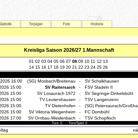
Statistik
Torjäger
Foto
Historie
Kreisliga Saison 2026/27 1.Mannschaft
01
02
03
04
05
06
07
08
09
10
11
12
13
14
15
16
17
18
19
20
21
22
23
24
25
26
.2026 16:00
(SG) Mosbach/Breitenau
-
SV Schalkhausen
2026 15:00
SV Raitersaich
-
FSV Stadeln II
2026 15:00
SV Losaurach 1972
-
SV Segringe-Dinkelsbühl
2026 15:00
TV Leutershausen
-
TSV Langenzenn
2026 15:00
TV Dietenhofen
-
(SG) Petersaurach/Großha
2026 15:00
SV Viktoria Weigenheim
-
FC Dombühl
2026 17:00
SV Ornbau-Weidenbach
-
TSV Schopfloch
Tore: 0 Tore/Spiel: 0
eltag
nä