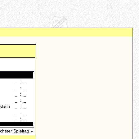
_
:
_
_
:
_
_
:
_
_
:
_
slach
_
:
_
_
:
_
_
:
_
chster Spieltag »