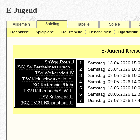
E-Jugend
Spieltag
Allgemein
Tabelle
Spiele
Ergebnisse
Spielpläne
Kreuztabelle
Fieberkurven
Ligastatistik
E-Jugend Kreisg
SpVgg Roth II
1
Samstag, 18.04.2026 15:
(SG) SV Barthelmesaurach II
2
Samstag, 25.04.2026 10:
TSV Wolkersdorf IV
3
Samstag, 02.05.2026 10:
TSV Kleinschwarzenlohe I
4
Samstag, 09.05.2026 14:
SG Raitersaich/Rohr
5
Samstag, 13.06.2026 10:
TSV Röthenbach/St.W. III
6
Samstag, 20.06.2026 12:
TSV Katzwang III
7
Dienstag, 07.07.2026 17:
(SG) TV 21 Büchenbach III