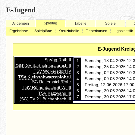
E-Jugend
Spieltag
Allgemein
Tabelle
Spiele
Ergebnisse
Spielpläne
Kreuztabelle
Fieberkurven
Ligastatistik
E-Jugend Kreisg
SpVgg Roth II
1
Samstag, 18.04.2026 12:
(SG) SV Barthelmesaurach II
2
Samstag, 25.04.2026 14:
TSV Wolkersdorf IV
3
Samstag, 02.05.2026 10:
TSV Kleinschwarzenlohe I
4
Samstag, 09.05.2026 14:
SG Raitersaich/Rohr
5
Freitag, 12.06.2026 17:00
TSV Röthenbach/St.W. III
6
Samstag, 20.06.2026 14:
TSV Katzwang III
7
Dienstag, 30.06.2026 17:
(SG) TV 21 Büchenbach III