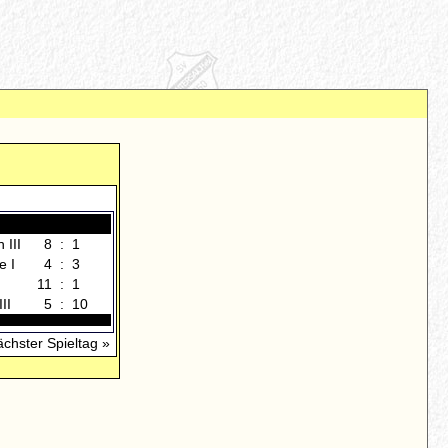
 III
8
:
1
e I
4
:
3
11
:
1
II
5
:
10
ächster Spieltag »