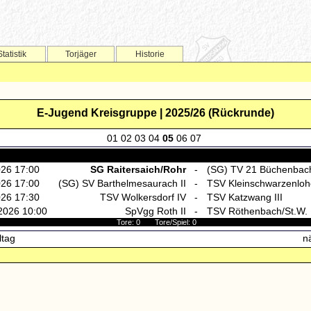
Statistik
Torjäger
Historie
E-Jugend Kreisgruppe | 2025/26 (Rückrunde)
01
02
03
04
05
06
07
026 17:00
SG Raitersaich/Rohr
-
(SG) TV 21 Büchenbach
026 17:00
(SG) SV Barthelmesaurach II
-
TSV Kleinschwarzenloh
026 17:30
TSV Wolkersdorf IV
-
TSV Katzwang III
2026 10:00
SpVgg Roth II
-
TSV Röthenbach/St.W. I
Tore: 0 Tore/Spiel: 0
ltag
n