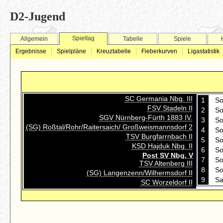
D2-Jugend
Spieltag
Allgemein
Tabelle
Spiele
Ergebnisse
Spielpläne
Kreuztabelle
Fieberkurven
Ligastatistik
SC Germania Nbg. III
1
So
FSV Stadeln II
2
So
SGV Nürnberg-Fürth 1883 IV.
3
So
(SG) Roßtal/Rohr/Raitersaich/ Großweismannsdorf 2
4
So
TSV Burgfarrnbach II
5
So
KSD Hajduk Nbg. II
6
So
Post SV Nbg. V
7
So
TSV Altenberg III
8
So
(SG) Langenzenn/Wilhermsdorf II
9
Sa
SC Worzeldorf II