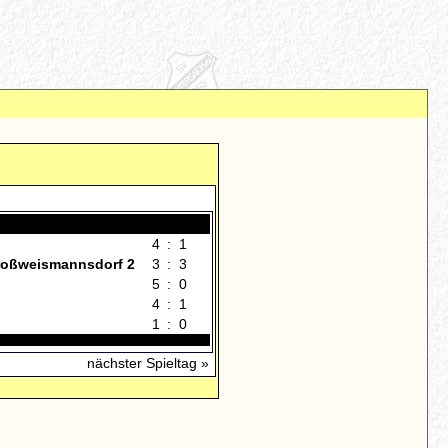
4
:
1
Großweismannsdorf 2
3
:
3
5
:
0
4
:
1
1
:
0
nächster Spieltag »