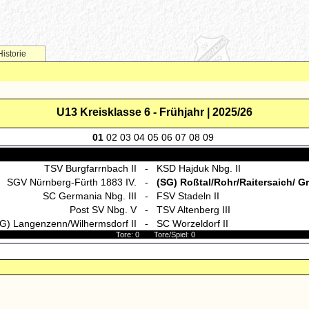
Historie
U13 Kreisklasse 6 - Frühjahr | 2025/26
01
02
03
04
05
06
07
08
09
TSV Burgfarrnbach II
-
KSD Hajduk Nbg. II
SGV Nürnberg-Fürth 1883 IV.
-
(SG) Roßtal/Rohr/Raitersaich/ 
SC Germania Nbg. III
-
FSV Stadeln II
Post SV Nbg. V
-
TSV Altenberg III
G) Langenzenn/Wilhermsdorf II
-
SC Worzeldorf II
Tore: 0 Tore/Spiel: 0