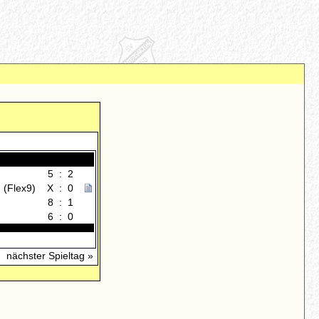
5
:
2
 (Flex9)
X
:
0
8
:
1
6
:
0
nächster Spieltag »