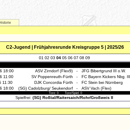
Historie
C2-Jugend | Frühjahresrunde Kreisgruppe 5 | 2025/26
01
02
03
04
05
06
07
08
09
6 18:00
ASV Zirndorf (Flex9)
-
JFG Bibertgrund III o.W.
6 11:00
SV Poppenreuth-Fürth
-
FC Bayern Kickers Nbg. III
6 11:30
DJK Concordia Fürth
-
FC Stein bei Nürnberg
6 18:00
(SG) Cadolzburg/ Seukendorf
-
ASV Vach (Flex)
Tore: 0 Tore/Spiel: 0
Spielfrei:
(SG) Roßtal/Raitersaich/Rohr/Großweis II
g