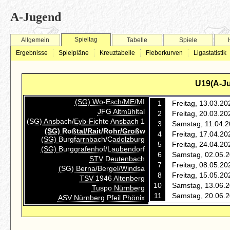
A-Jugend
Spieltag
Allgemein
Tabelle
Spiele
Ergebnisse
Spielpläne
Kreuztabelle
Fieberkurven
Ligastatistik
U19(A-Ju
(SG) Wo-Esch/ME/MI
1
Freitag, 13.03.20
JFG Altmühltal
2
Freitag, 20.03.20
(SG) Ansbach/Eyb-Fichte Ansbach 1
3
Samstag, 11.04.2
(SG) Roßtal/Rait/Rohr/Großw
4
Freitag, 17.04.20
(SG) Burgfarrnbach/Cadolzburg
5
Freitag, 24.04.20
(SG) Burggrafenhof/Laubendorf
6
Samstag, 02.05.2
STV Deutenbach
7
Freitag, 08.05.20
(SG) Berna/Bergel/Windsa
8
Freitag, 15.05.20
TSV 1946 Altenberg
10
Samstag, 13.06.2
Tuspo Nürnberg
11
Samstag, 20.06.2
ASV Nürnberg Pfeil Phönix