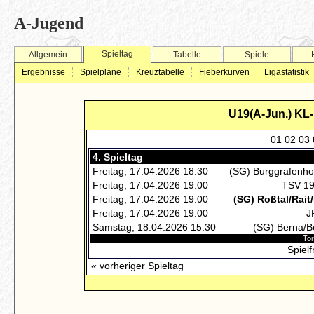
A-Jugend
Spieltag
Allgemein
Tabelle
Spiele
Ergebnisse
Spielpläne
Kreuztabelle
Fieberkurven
Ligastatistik
U19(A-Jun.) KL
01
02
03
4. Spieltag
Freitag, 17.04.2026 18:30
(SG) Burggrafenho
Freitag, 17.04.2026 19:00
TSV 19
Freitag, 17.04.2026 19:00
(SG) Roßtal/Rai
Freitag, 17.04.2026 19:00
J
Samstag, 18.04.2026 15:30
(SG) Berna/B
Tor
Spielf
« vorheriger Spieltag