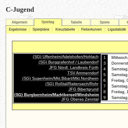
C-Jugend
Spieltag
Allgemein
Tabelle
Spiele
Ergebnisse
Spielpläne
Kreuztabelle
Fieberkurven
Ligastatistik
(SG) Uffenheim/Adelshofen/Hohlach
1
Mittwoch
(SG) Burggrafenhof / Laubendorf
3
Donnerst
JFG Nördl. Landkreis Fürth
4
Samstag,
TSV Ammerndorf
5
Samstag,
(SG) Sugenheim/Mkt.Bibart/Mkt.Nordheim
6
Freitag,
(SG) Roßtal/Raitersaich/Rohr
7
Samstag,
JFG Bibertgrund
8
Freitag,
(SG) Burgbernheim/Marktbergel/Windsheim
9
Samstag,
JFG Oberes Zenntal