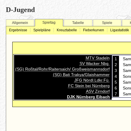
D-Jugend
Spieltag
Allgemein
Tabelle
Spiele
Ergebnisse
Spielpläne
Kreuztabelle
Fieberkurven
Ligastatistik
MTV Stadeln
1
Sams
SV Wacker Nbg.
2
Sams
(SG) Roßtal/Rohr/Raitersaich/ Großweismannsdorf
3
Sams
(SG) Bati Trakya/Glaishammer
4
Sonn
JFG Nördl.Ldkr.Fü.
5
Sams
FC Stein bei Nürnberg
6
Sonn
ASV Zirndorf
7
Sams
DJK Nürnberg Eibach