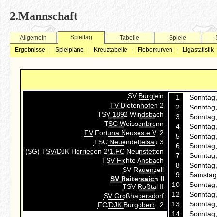
2.Mannschaft
Spieltag
Allgemein
Tabelle
Spiele
Ergebnisse
Spielpläne
Kreuztabelle
Fieberkurven
Ligastatistik
SV Bürglein
1
Sonntag,
TV Dietenhofen 2
2
Sonntag,
TSV 1892 Windsbach
3
Sonntag,
TSC Weissenbronn
4
Sonntag,
FV Fortuna Neuses e.V. 2
5
Sonntag,
TSC Neuendettelsau 3
6
Sonntag,
(SG) TSV/DJK Herrieden 2/1.FC Neunstetten
7
Sonntag,
TSV Fichte Ansbach
8
Sonntag,
SV Rauenzell
9
Samstag,
SV Raitersaich II
10
Sonntag,
TSV Roßtal II
12
Sonntag,
SV Großhabersdorf
13
Sonntag,
FC/DJK Burgoberb. 2
14
Sonntag,