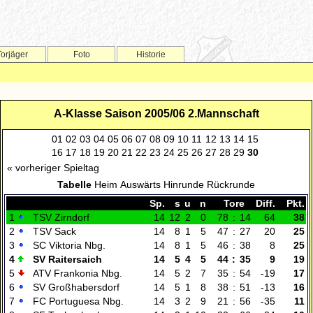
Torjäger
Foto
Historie
A-Klasse Saison 2005/06 2.Mannschaft
01
02
03
04
05
06
07
08
09
10
11
12
13
14
15
16
17
18
19
20
21
22
23
24
25
26
27
28
29
30
« vorheriger Spieltag
Tabelle
Heim
Auswärts
Hinrunde
Rückrunde
Sp.
s
u
n
Tore
Diff.
Pkt.
1
TSV Zirndorf
14
12
2
0
78
:
14
64
38
2
TSV Sack
14
8
1
5
47
:
27
20
25
3
SC Viktoria Nbg.
14
8
1
5
46
:
38
8
25
4
SV Raitersaich
14
5
4
5
44
:
35
9
19
5
ATV Frankonia Nbg.
14
5
2
7
35
:
54
-19
17
6
SV Großhabersdorf
14
5
1
8
38
:
51
-13
16
7
FC Portuguesa Nbg.
14
3
2
9
21
:
56
-35
11