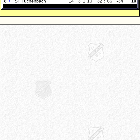
8
SF Tuchenbach
14
3
1
10
32
:
66
-34
10