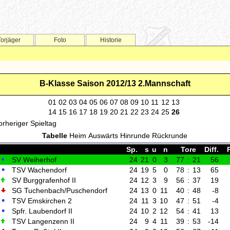
Torjäger
Foto
Historie
B-Klasse Saison 2012/13 2.Mannschaft
01
02
03
04
05
06
07
08
09
10
11
12
13
14
15
16
17
18
19
20
21
22
23
24
25
26
orheriger Spieltag
Tabelle
Heim
Auswärts
Hinrunde
Rückrunde
Sp.
s
u
n
Tore
Diff.
SV Weiherhof
24
21
0
3
77
:
21
56
TSV Wachendorf
24
19
5
0
78
:
13
65
SV Burggrafenhof II
24
12
3
9
56
:
37
19
SG Tuchenbach/Puschendorf
24
13
0
11
40
:
48
-8
TSV Emskirchen 2
24
11
3
10
47
:
51
-4
Spfr. Laubendorf II
24
10
2
12
54
:
41
13
TSV Langenzenn II
24
9
4
11
39
:
53
-14