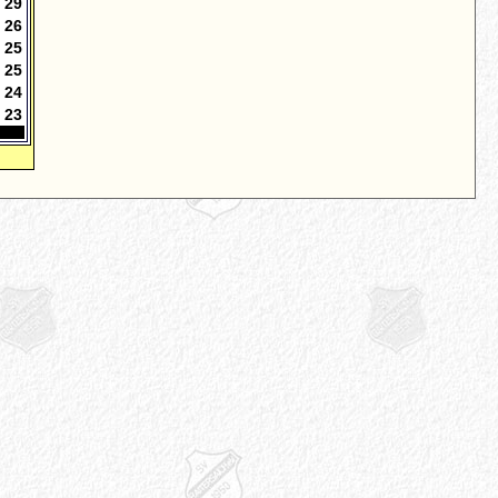
29
26
25
25
24
23