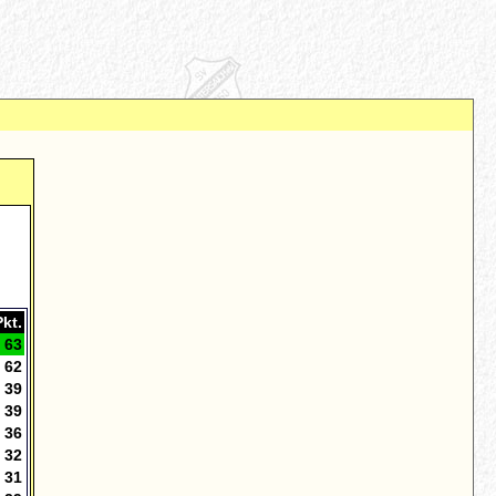
Pkt.
63
62
39
39
36
32
31