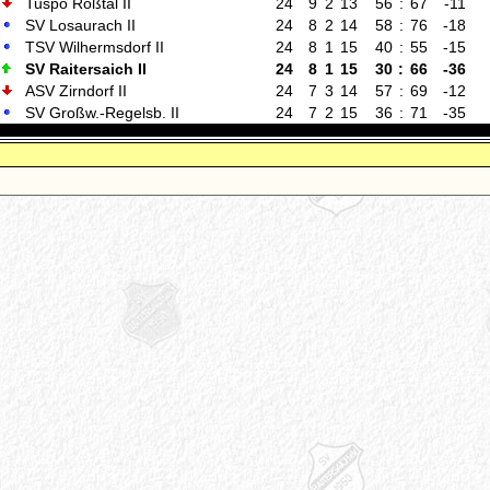
Tuspo Roßtal II
24
9
2
13
56
:
67
-11
SV Losaurach II
24
8
2
14
58
:
76
-18
TSV Wilhermsdorf II
24
8
1
15
40
:
55
-15
SV Raitersaich II
24
8
1
15
30
:
66
-36
ASV Zirndorf II
24
7
3
14
57
:
69
-12
SV Großw.-Regelsb. II
24
7
2
15
36
:
71
-35