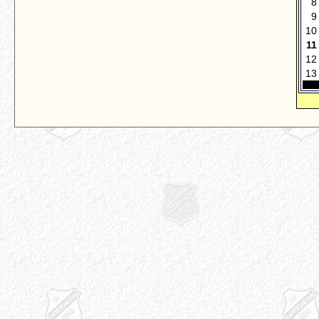
8
9
10
11
12
13