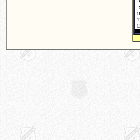
1
1
1