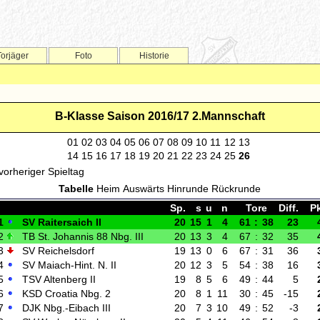
Torjäger
Foto
Historie
B-Klasse Saison 2016/17 2.Mannschaft
01
02
03
04
05
06
07
08
09
10
11
12
13
14
15
16
17
18
19
20
21
22
23
24
25
26
vorheriger Spieltag
Tabelle
Heim
Auswärts
Hinrunde
Rückrunde
Sp.
s
u
n
Tore
Diff.
Pk
1
SV Raitersaich II
20
15
1
4
61
:
38
23
2
TB St. Johannis 88 Nbg. III
20
13
3
4
67
:
32
35
3
SV Reichelsdorf
19
13
0
6
67
:
31
36
4
SV Maiach-Hint. N. II
20
12
3
5
54
:
38
16
5
TSV Altenberg II
19
8
5
6
49
:
44
5
6
KSD Croatia Nbg. 2
20
8
1
11
30
:
45
-15
7
DJK Nbg.-Eibach III
20
7
3
10
49
:
52
-3