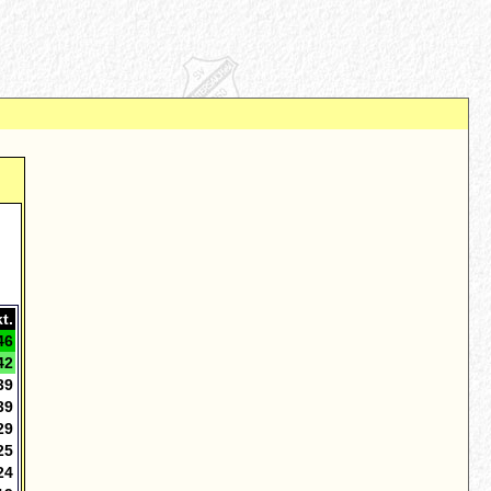
t.
46
42
39
39
29
25
24