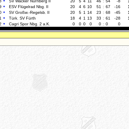
8
SV Wacker Nürnberg II
20
5
4
11
46
:
54
-8
9
ESV Flügelrad Nbg. II
20
4
6
10
51
:
67
-16
0
SV Großw.-Regelsb. II
20
5
1
14
23
:
68
-45
1
Türk. SV Fürth
18
4
1
13
33
:
61
-28
2
Cagri Spor Nbg. 2 a.K.
0
0
0
0
0
:
0
0