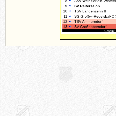
8
ASV Weinzierlein-Wintersd
9
SV Raitersaich
10
TSV Langenzenn II
11
SG Großw.-Regelsb./FC S
12
TSV Ammerndorf
13
SV Großhabersdorf II
Gesamt-T