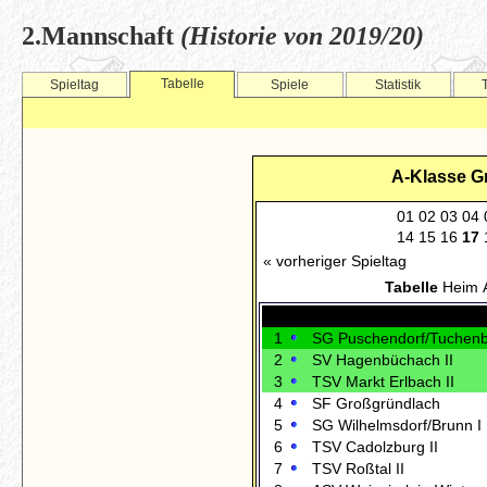
2.Mannschaft
(Historie von 2019/20)
Tabelle
Spieltag
Spiele
Statistik
A-Klasse Gr
01
02
03
04
14
15
16
17
« vorheriger Spieltag
Tabelle
Heim
1
SG Puschendorf/Tuchenb
2
SV Hagenbüchach II
3
TSV Markt Erlbach II
4
SF Großgründlach
5
SG Wilhelmsdorf/Brunn I
6
TSV Cadolzburg II
7
TSV Roßtal II