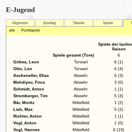
E-Jugend
Allgemein
Spieltag
Tabelle
Spiele
alle
Punktspiele
Spiele der laufe
Saison
Spiele gesamt (Tore)
6
Girbea, Leon
Torwart
6 (1)
Otto, Leo
Torwart
6 (4)
Ascheneller, Elias
Abwehr
6 (3)
Mehdiyev, Firus
Abwehr
3 (0)
Schmidt, Anton
Abwehr
1 (1)
Stromberger, Tim
Abwehr
5 (3)
Bär, Moritz
Mittelfeld
1 (2)
Lieb, Max
Mittelfeld
5 (2)
Richter, Anton
Mittelfeld
1 (1)
Vogl, Anton
Mittelfeld
1 (0)
Vogl, Hannes
Mittelfeld
6 (19)