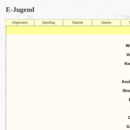
E-Jugend
Allgemein
Spieltag
Tabelle
Spiele
We
V
Ki
Asch
Str
O
G