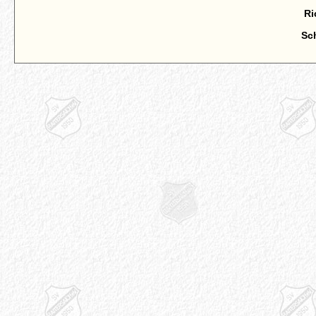
Ri
Sc