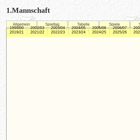
1.Mannschaft
Allgemein
Spieltag
Tabelle
Spiele
1999/00
2002/03
2003/04
2004/05
2005/06
2006/07
200
2019/21
2021/22
2022/23
2023/24
2024/25
2025/26
202