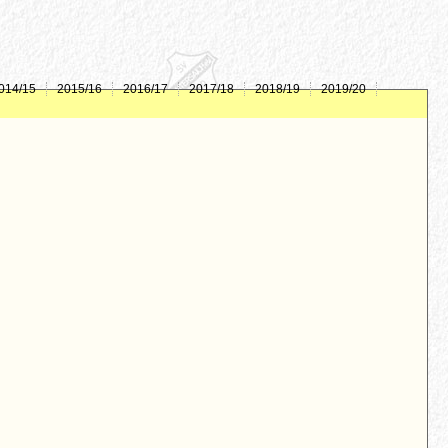
014/15
2015/16
2016/17
2017/18
2018/19
2019/20