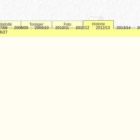
Historie
Statistik
Torjäger
Foto
7/08
2008/09
2009/10
2010/11
2011/12
2012/13
2013/14
2
6/27